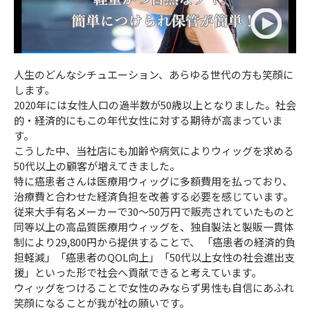
人生のどんなシチュエーション、あらゆる世代の方も笑顔に
します。
2020年には女性人口の過半数が50歳以上となりました。社会
的・経済的にもこの年代女性に対する期待が高まっていま
す。
こうした中、当社店にも加齢や病気によりウィッグを求める
50代以上の顧客が増えてきました。
特に癌患者さんは医療用ウィッグに多額費用を払っており、
治療費と合わせた経済負担を改善する必要を感じています。
従来大手有名メーカーで30～50万円で販売されていたものと
同等以上の高品質医療用ウィッグを、独自製法と製販一貫体
制により29,800円から提供することで、 「癌患者の経済的負
担軽減」「癌患者のQOL向上」「50代以上女性の社会進出支
援」といった形で社会へ貢献できると考えています。
ウィッグをつけることで女性のみならず男性も自信にあふれ
笑顔になることが我が社の願いです。